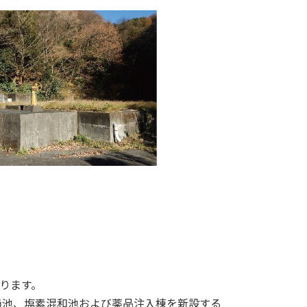
あります。
池、塩素混和池および薬品注入棟を新設する