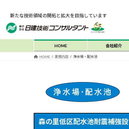
コ
ナ
ン
ビ
新たな技術領域の開拓と拡大を目指しています
テ
ゲ
ン
ー
ツ
シ
へ
ョ
ス
ン
HOME
会社紹介
キ
に
HOME
業務内容
浄水場・配水池
ッ
移
プ
動
森の里低区配水池耐震補強設