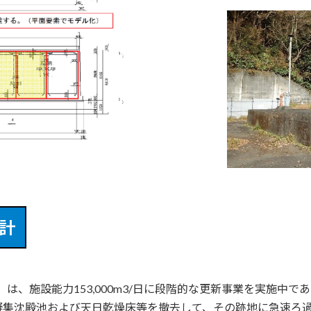
計
）は、施設能力153,000m3/日に段階的な更新事業を実施中で
集沈殿池および天日乾燥床等を撤去して、その跡地に急速ろ過