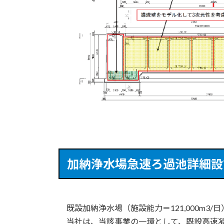
加納浄水場急速ろ過池詳細設
既設加納浄水場（施設能力＝121,000m3/日
当社は、当該事業の一環として、既設高速凝