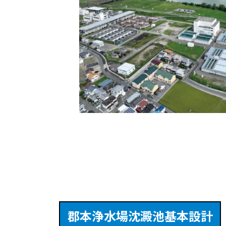
郡本浄水場沈澱池基本設計