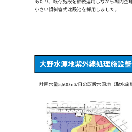
あたり、既存施設を継続運用しながら場内空
小さい傾斜管式沈殿池を採用しました。
大野水源地紫外線処理施設整
計画水量5,600m3/日の既設水源地（取